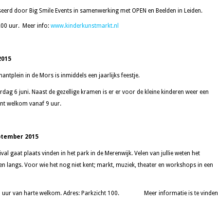
erd door Big Smile Events in samenwerking met OPEN en Beelden in Leiden.
.00 uur.
Meer info:
www.kinderkunstmarkt.nl
2015
ntplein in de Mors is inmiddels een jaarlijks feestje.
erdag 6 juni. Naast de gezellige kramen is er er voor de kleine kinderen weer een
nt welkom vanaf 9 uur.
eptember 2015
stival gaat plaats vinden in het park in de Merenwijk. Velen van jullie weten het
ren langs. Voor wie het nog niet kent; markt, muziek, theater en workshops in een
1 uur van harte welkom. Adres: Parkzicht 100. Meer informatie is te vinden