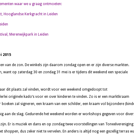
nementen waar we u graag ontmoeten:
t, Hooglandse Kerkgracht in Leiden
Leiden
tival, Merenwijkpark in Leiden
i 2015
eken van de zon. De winkels zijn daarom zondag open en er zijn diverse markten.
m, want op zaterdag 30 en zondag 31 mei is er tijdens dit weekend een speciale
waar dit plaats zal vinden, wordt voor een weekend omgedoopt tot
erlei originele kado’s voor en over kinderen te vinden. Zo is er een marktkraam
 boeken zal signeren, een kraam van een schilder, een kraam vol bijzondere (kinde
nig aan de slag. Gedurende het weekend worden er workshops gegeven voor divers
zijn. Er is muziek en dans en op zondag twee voorstellingen van Toneelvereniging 
 shoppen, dus zeker niet te vervelen. En anders is altijd nog een gezellig terras w