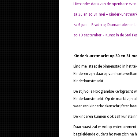
Hieronder data van de openbare eve
za 30 en zo 31 mei – Kinderkunstmark
za 6 juni – Braderie, Diamantplein in 
zo 13 september – Kunst in de Stal Fes
Kinderkunstmarkt op 30 en 31 me
Eind mei staat de binnenstad in het t
Kinderen zijn daarbij van harte welko
Kinderkunstmarkt.
De stijlvolle Hooglandse Kerkgracht 
Kinderkunstmarkt. Op de markt zijn all
waar een kinderboekenschrijfster haar
De kinderen kunnen ook zelf kunstzin
Daarnaast zal er volop entertainment 
begeleidende ouders hoeven zich na het