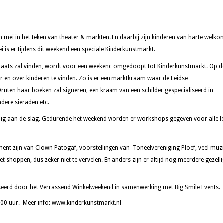
 mei in het teken van theater & markten. En daarbij zijn kinderen van harte welko
is er tijdens dit weekend een speciale Kinderkunstmarkt.
plaats zal vinden, wordt voor een weekend omgedoopt tot Kinderkunstmarkt. Op d
oor en over kinderen te vinden. Zo is er een marktkraam waar de Leidse
ruten haar boeken zal signeren, een kraam van een schilder gespecialiseerd in
ndere sieraden etc.
nig aan de slag. Gedurende het weekend worden er workshops gegeven voor alle le
ent zijn van Clown Patogaf, voorstellingen van Toneelvereniging Ploef, veel muzi
 shoppen, dus zeker niet te vervelen. En anders zijn er altijd nog meerdere gezell
eerd door het Verrassend Winkelweekend in samenwerking met Big Smile Events.
.00 uur.
Meer info: www.kinderkunstmarkt.nl