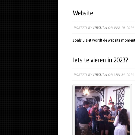
Website
POSTED BY
URSULA
ON FEB 10, 2014
Zoals u ziet wordt de website moment
Iets te vieren in 2023?
POSTED BY
URSULA
ON MEI 24, 2013