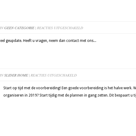
VOOR
 IN
GEEN CATEGORIE
|
REACTIES UITGESCHAKELD
WEBSITE
eel geupdate. Heeft u vragen, neem dan contact met ons...
VOOR
 IN
SLIDER HOME
|
REACTIES UITGESCHAKELD
IETS
Start op tijd met de voorbereiding! Een goede voorbereiding is het halve werk. W
TE
organiseren in 2019? Start tijdig met de plannen in gang zetten. Dit bespaart u tij
VIEREN
IN
2023?