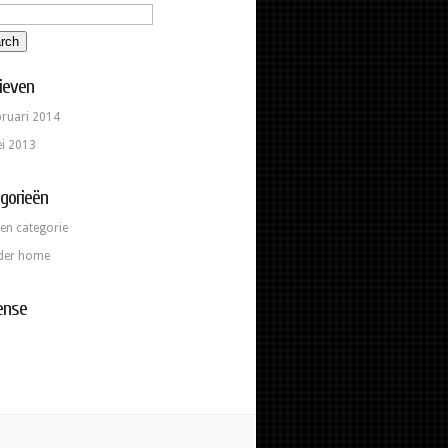
ieven
bruari 2014
i 2013
gorieën
en categorie
ider home
ense