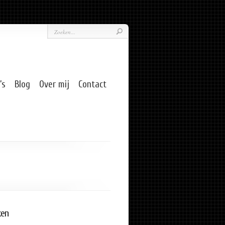
’s
Blog
Over mij
Contact
ken