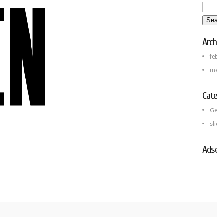
Arch
fe
me
Cate
Ge
sl
Ads